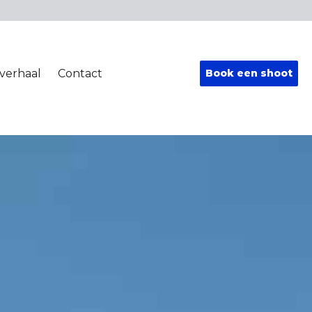
verhaal
Contact
Book een shoot