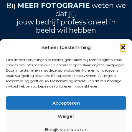
Bij
MEER FOTOGRAFIE
weten we
dat jij,
jouw bedrijf professioneel in
beeld wil hebben
Beheer toestemming
MEER weten?
Om de beste ervaringen te bieden, gebruiken wij technologieën zoals
Vraag onze gratis
cookies om informatie over je apparaat op te slaan en/of te raadplegen.
gids aan, 5
Door in te stemmen met deze technologieën kunnen wij gegevens
eenvoudige tips om
zoals surfgedrag of unieke ID's op deze site verwerken. Als je geen
je volgende
toestemming geeft of uw toestemming intrekt, kan dit een nadelige
invloed hebben op bepaalde functies en mogelijkheden.
bedrijfsshoot soepel
te laten verlopen.
Accepteren
*
Voornaam
Weiger
*
Achternaam
Bekijk voorkeuren