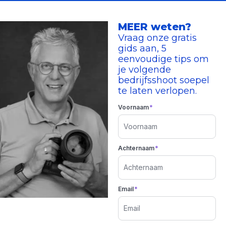
MEER weten?
Vraag onze gratis
gids aan, 5
eenvoudige tips om
je volgende
bedrijfsshoot soepel
te laten verlopen.
*
Voornaam
*
Achternaam
*
Email