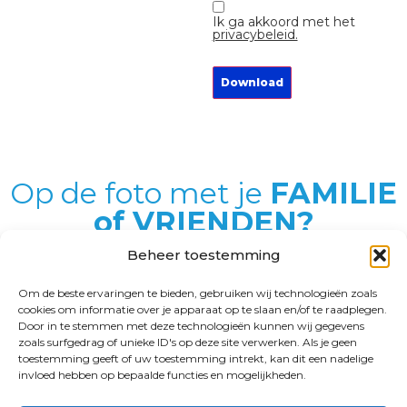
Instemming
Ik ga akkoord met het
privacybeleid.
Download
Op de foto met je
FAMILIE
of VRIENDEN?
Beheer toestemming
PARTICULIER
Om de beste ervaringen te bieden, gebruiken wij technologieën zoals
cookies om informatie over je apparaat op te slaan en/of te raadplegen.
Door in te stemmen met deze technologieën kunnen wij gegevens
zoals surfgedrag of unieke ID's op deze site verwerken. Als je geen
MENU
DIENSTEN
toestemming geeft of uw toestemming intrekt, kan dit een nadelige
Ons MEER
Bedrijf in beeld
invloed hebben op bepaalde functies en mogelijkheden.
Contact
Team in beeld