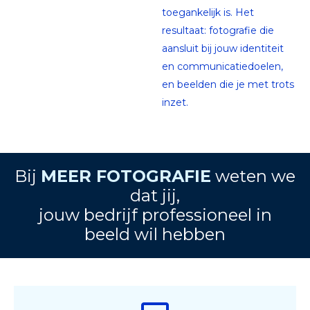
toegankelijk is. Het
resultaat: fotografie die
aansluit bij jouw identiteit
en communicatiedoelen,
en beelden die je met trots
inzet.
Bij
MEER FOTOGRAFIE
weten we
dat jij,
jouw bedrijf professioneel in
beeld wil hebben