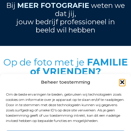
Bij
MEER FOTOGRAFIE
weten we
dat jij,
jouw bedrijf professioneel in
beeld wil hebben
Op de foto met je
FAMILIE
of VRIENDEN?
Beheer toestemming
PARTICULIER
Om de beste ervaringen te bieden, gebruiken wij technologieën zoals
cookies om informatie over je apparaat op te slaan en/of te raadplegen.
Door in te stemmen met deze technologieën kunnen wij gegevens
zoals surfgedrag of unieke ID's op deze site verwerken. Als je geen
MENU
DIENSTEN
toestemming geeft of uw toestemming intrekt, kan dit een nadelige
Ons MEER
Bedrijf in beeld
invloed hebben op bepaalde functies en mogelijkheden.
Contact
Team in beeld